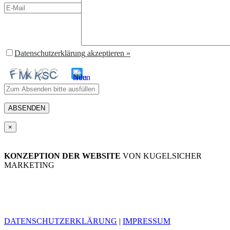
Datenschutzerklärung
akzeptieren »
Bitte
gib
die
im
×
CAPTCHA
angezeigten
Zeichen
KONZEPTION DER WEBSITE
VON KUGELSICHER
ein,
MARKETING
um
zu
bestätigen,
dass
du
ein
DATENSCHUTZERKLÄRUNG
|
IMPRESSUM
Mensch