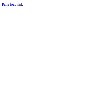
bist.
Page load link
Nach
oben