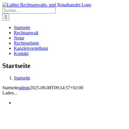
Zum
Inhalt
Suche
springen
nach:
Startseite
Rechtsanwalt
Notar
Rechtsgebiete
Kanzleivorstellung
Kontakt
Startseite
Startseite
Startseite
admin
2025-09-08T09:14:57+02:00
Laden...